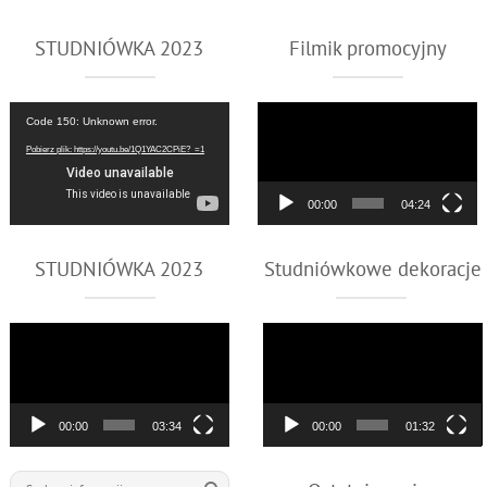
STUDNIÓWKA 2023
Filmik promocyjny
Odtwarzacz
Odtwarzacz
Code 150: Unknown error.
video
video
Pobierz plik: https://youtu.be/1Q1YAC2CPiE?_=1
00:00
04:24
STUDNIÓWKA 2023
Studniówkowe dekoracje
Odtwarzacz
Odtwarzacz
video
video
00:00
03:34
00:00
01:32