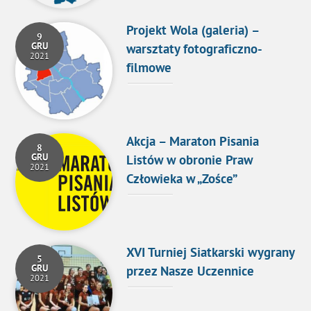
Projekt Wola (galeria) –
9
GRU
warsztaty fotograficzno-
2021
filmowe
Akcja – Maraton Pisania
8
GRU
Listów w obronie Praw
2021
Człowieka w „Zośce”
XVI Turniej Siatkarski wygrany
5
GRU
przez Nasze Uczennice
2021