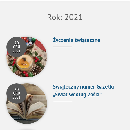
Rok:
2021
Życzenia świąteczne
20
GRU
2021
Świąteczny numer Gazetki
20
GRU
„Świat według Zośki”
2021