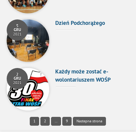
Dzień Podchorążego
5
GRU
2021
Każdy może zostać e-
2
GRU
wolontariuszem WOŚP
2021
1
2
…
9
Nastepna strona