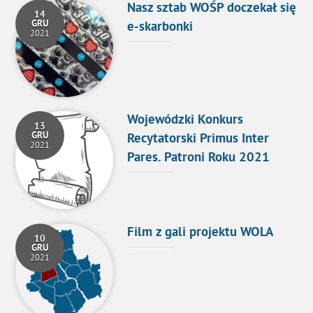
Nasz sztab WOŚP doczekał się
14
GRU
e-skarbonki
2021
Wojewódzki Konkurs
13
GRU
Recytatorski Primus Inter
2021
Pares. Patroni Roku 2021
Film z gali projektu WOLA
10
GRU
2021