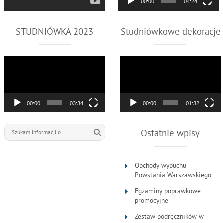
00:00
04:24
STUDNIÓWKA 2023
Studniówkowe dekoracje
Odtwarzacz
Odtwarzacz
video
video
00:00
03:34
00:00
01:32
Ostatnie wpisy
Obchody wybuchu
Powstania Warszawskiego
Egzaminy poprawkowe
promocyjne
Zestaw podręczników w