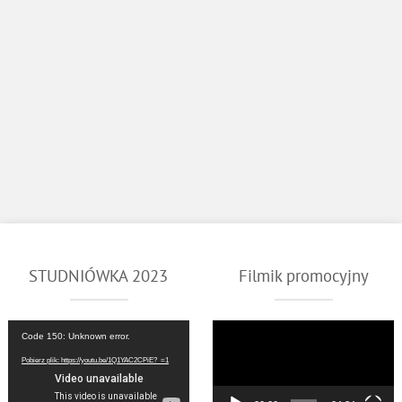
STUDNIÓWKA 2023
Filmik promocyjny
Odtwarzacz
Odtwarzacz
Code 150: Unknown error.
video
video
Pobierz plik: https://youtu.be/1Q1YAC2CPiE?_=1