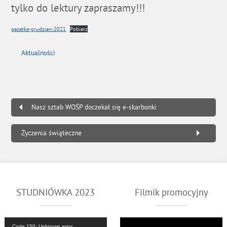
tylko do lektury zapraszamy!!!
gazetka-grudzien-2021
Pobierz
Aktualności
Nasz sztab WOŚP doczekał się e-skarbonki
Życzenia świąteczne
STUDNIÓWKA 2023
Filmik promocyjny
Odtwarzacz
Odtwarzacz
Code 150: Unknown error.