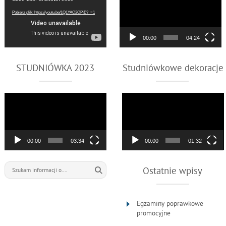
video
video
Pobierz plik: https://youtu.be/1Q1YAC2CPiE?_=1
00:00
04:24
STUDNIÓWKA 2023
Studniówkowe dekoracje
Odtwarzacz
Odtwarzacz
video
video
00:00
03:34
00:00
01:32
Ostatnie wpisy
Egzaminy poprawkowe
promocyjne