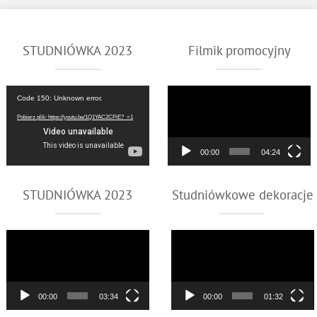
STUDNIÓWKA 2023
Filmik promocyjny
Odtwarzacz
Odtwarzacz
Code 150: Unknown error.
video
video
Pobierz plik: https://youtu.be/1Q1YAC2CPiE?_=1
00:00
04:24
STUDNIÓWKA 2023
Studniówkowe dekoracje
Odtwarzacz
Odtwarzacz
video
video
00:00
03:34
00:00
01:32