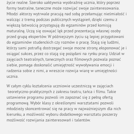
życie realne. Szeroko uaktywnia wyobraźnię ucznia, który poprzez
formy teatralne, taneczne może rozwijać swoje zainteresowania.
Młodzi aktorzy wytrwale pracują nad sobą przełamując nieśmiałość i
walcząc z tremą podczas publicznych wystąpień, dzięki czemu z
większą łatwością przystępują do egzaminów przed komisją
maturalną. Uczą się oswajać lęk przed prezentacją własnej osoby
przed grupą ekspertów. W późniejszym życiu są lepiej przygotowani
do egzaminów studenckich czy rozmów o pracę. Stają się ludźmi,
którzy sami potrafią dostrzegać swoje mocne strony, eksponować je i
osiągać sukces, przez co stają się pożądani na rynku pracy. Udział w
zajęciach teatralnych, tanecznych oraz filmowych pozwala poznać
siebie, pomaga doskonalić umiejętność wywoływania emocji i
radzenia sobie z nimi, a wreszcie rozwija wiarę w umiejętności
ucznia.
W całym cyklu kształcenia uczniowie uczestniczą w zajęciach
teoretyczno-praktycznych z zakresu teatru, tańca i filmu. Takie
ustawienie programu pozwoli im zapoznać się z pełną ofertą
programową. Wybór klasy z określonymi warsztatami pozwoli
młodzieży skoncentrować się na pracy w najważniejszym dla nich
kierunku, a możliwość wyboru dodatkowego warsztatu poszerzy
możliwość rozwijania zainteresowań i talentów.