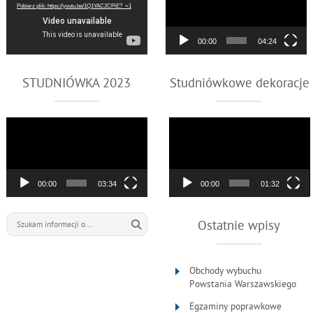
Pobierz plik: https://youtu.be/1Q1YAC2CPiE?_=1
00:00
04:24
STUDNIÓWKA 2023
Studniówkowe dekoracje
Odtwarzacz
Odtwarzacz
video
video
00:00
03:34
00:00
01:32
Ostatnie wpisy
Obchody wybuchu
Powstania Warszawskiego
Egzaminy poprawkowe