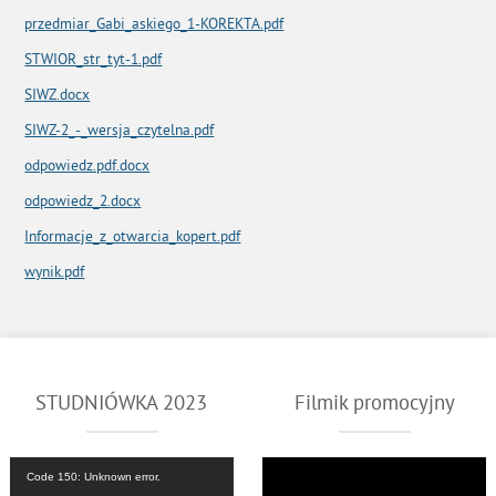
przedmiar_Gabi_askiego_1-KOREKTA.pdf
STWIOR_str_tyt-1.pdf
SIWZ.docx
SIWZ-2_-_wersja_czytelna.pdf
odpowiedz.pdf.docx
odpowiedz_2.docx
Informacje_z_otwarcia_kopert.pdf
wynik.pdf
STUDNIÓWKA 2023
Filmik promocyjny
Odtwarzacz
Odtwarzacz
Code 150: Unknown error.
video
video