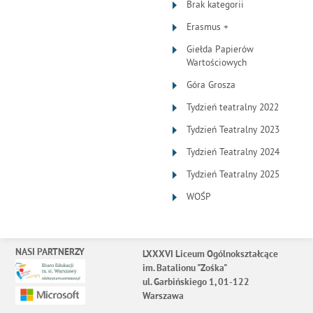
Brak kategorii
Erasmus +
Giełda Papierów
Wartościowych
Góra Grosza
Tydzień teatralny 2022
Tydzień Teatralny 2023
Tydzień Teatralny 2024
Tydzień Teatralny 2025
WOŚP
NASI PARTNERZY
LXXXVI Liceum Ogólnokształcące
im. Batalionu "Zośka"
ul. Garbińskiego 1, 01-122
Warszawa