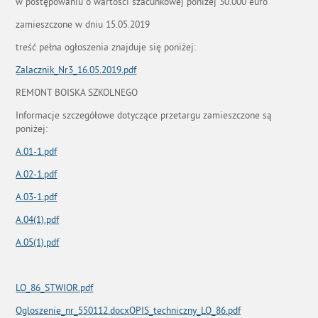
w postępowaniu o wartości szacunkowej poniżej 30.000 euro
zamieszczone w dniu 15.05.2019
treść pełna ogłoszenia znajduje się poniżej:
Zalacznik_Nr3_16.05.2019.pdf
REMONT BOISKA SZKOLNEGO
Informacje szczegółowe dotyczące przetargu zamieszczone są
poniżej:
A.01-1.pdf
A.02-1.pdf
A.03-1.pdf
A.04(1).pdf
A.05(1).pdf
LO_86_STWIOR.pdf
Ogloszenie_nr_550112.docx
OPIS_techniczny_LO_86.pdf