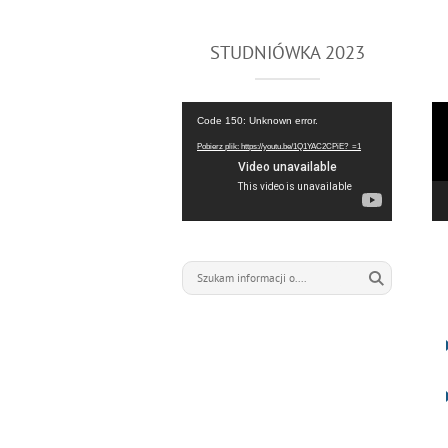
STUDNIÓWKA 2023
Odtwarzacz
Od
Code 150: Unknown error.
video
vi
Pobierz plik: https://youtu.be/1Q1YAC2CPiE?_=1