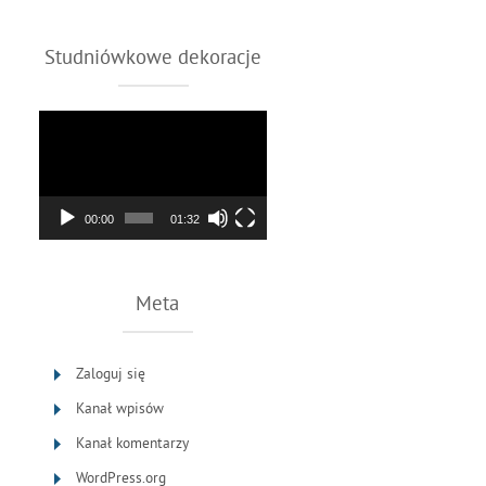
Studniówkowe dekoracje
Odtwarzacz
video
00:00
01:32
Meta
Zaloguj się
Kanał wpisów
Kanał komentarzy
WordPress.org