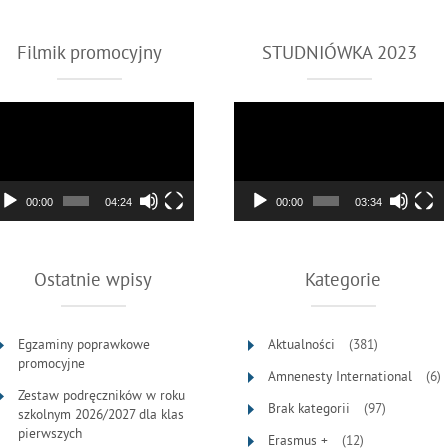
Filmik promocyjny
STUDNIÓWKA 2023
twarzacz
Odtwarzacz
deo
video
00:00
04:24
00:00
03:34
Ostatnie wpisy
Kategorie
Egzaminy poprawkowe
Aktualności
(381)
promocyjne
Amnenesty International
(6)
Zestaw podręczników w roku
Brak kategorii
(97)
szkolnym 2026/2027 dla klas
pierwszych
Erasmus +
(12)