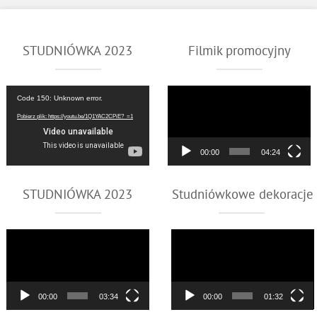
STUDNIÓWKA 2023
Filmik promocyjny
Odtwarzacz
Odtwarzacz
Code 150: Unknown error.
video
video
Pobierz plik: https://youtu.be/1Q1YAC2CPiE?_=1
00:00
04:24
STUDNIÓWKA 2023
Studniówkowe dekoracje
Odtwarzacz
Odtwarzacz
video
video
00:00
03:34
00:00
01:32