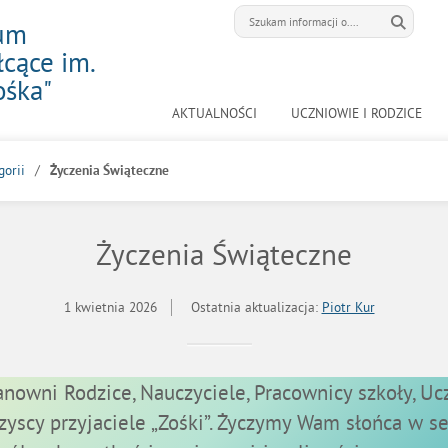
eum
cące im.
ośka"
AKTUALNOŚCI
UCZNIOWIE I RODZICE
gorii
Życzenia Świąteczne
Życzenia Świąteczne
1 kwietnia 2026
Ostatnia aktualizacja:
Piotr Kur
anowni Rodzice, Nauczyciele, Pracownicy szkoły, Uc
zyscy przyjaciele „Zośki”. Życzymy Wam słońca w se