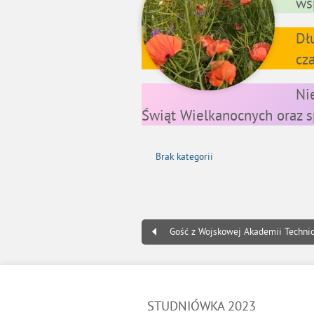
ws
Dł
cz
Ni
Świąt Wielkanocnych oraz s
Brak kategorii
Gość z Wojskowej Akademii Techni
STUDNIÓWKA 2023