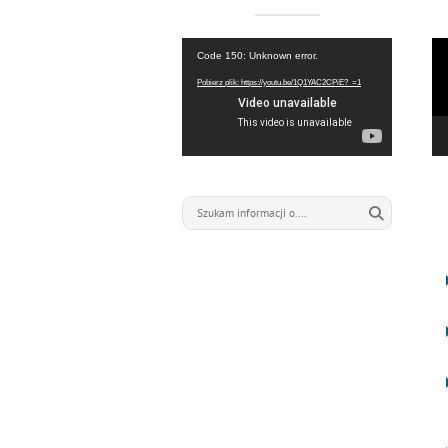
Odtwarzacz
Od
Code 150: Unknown error.
video
vi
Pobierz plik: https://youtu.be/1Q1YAC2CPiE?_=1