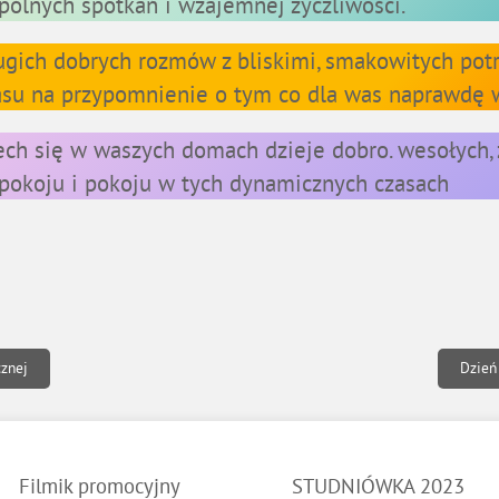
pólnych spotkań i wzajemnej życzliwości.
ugich dobrych rozmów z bliskimi, smakowitych potr
asu na przypomnienie o tym co dla was naprawdę 
ech się w waszych domach dzieje dobro. wesołych,
pokoju i pokoju w tych dynamicznych czasach
cznej
Dzień
Filmik promocyjny
STUDNIÓWKA 2023