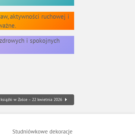
aw, aktywności ruchowej i
ważne.
 zdrowych i spokojnych
 książki w Zośce – 22 kwietnia 2026
Studniówkowe dekoracje