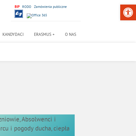
Open 
BIP
RODO
Zamówienia publiczne
KANDYDACI
ERASMUS +
O NAS
zniowie, Absolwenci i
rcu i pogody ducha, ciepła