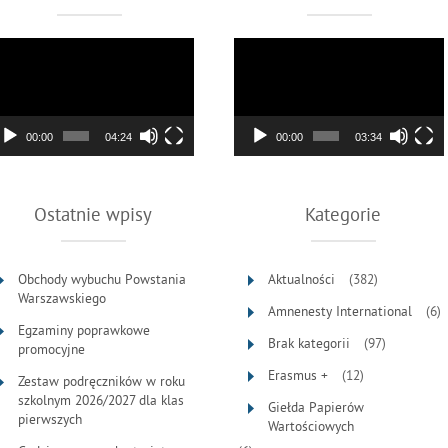
twarzacz
Odtwarzacz
deo
video
00:00
04:24
00:00
03:34
Ostatnie wpisy
Kategorie
Obchody wybuchu Powstania
Aktualności
(382)
Warszawskiego
Amnenesty International
(6)
Egzaminy poprawkowe
Brak kategorii
(97)
promocyjne
Erasmus +
(12)
Zestaw podręczników w roku
szkolnym 2026/2027 dla klas
Giełda Papierów
pierwszych
Wartościowych