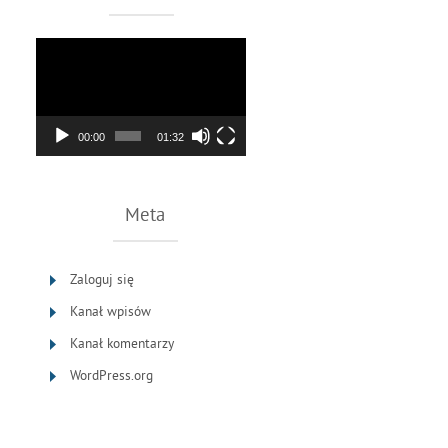
Odtwarzacz
video
00:00
01:32
Meta
Zaloguj się
Kanał wpisów
Kanał komentarzy
WordPress.org